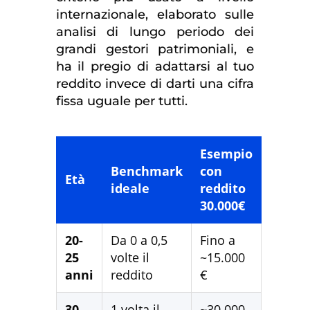
internazionale, elaborato sulle
analisi di lungo periodo dei
grandi gestori patrimoniali, e
ha il pregio di adattarsi al tuo
reddito invece di darti una cifra
fissa uguale per tutti.
Esempio
Benchmark
con
Età
ideale
reddito
30.000€
20-
Da 0 a 0,5
Fino a
25
volte il
~15.000
anni
reddito
€
30
1 volta il
~30.000