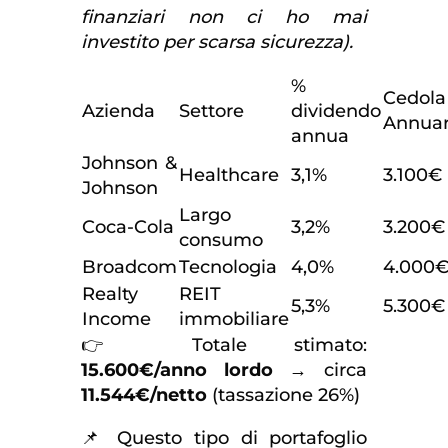
finanziari non ci ho mai
investito per scarsa sicurezza).
%
Cedola
Azienda
Settore
dividendo
Annuar
annua
Johnson &
Healthcare
3,1%
3.100€
Johnson
Largo
Coca-Cola
3,2%
3.200€
consumo
Broadcom
Tecnologia
4,0%
4.000
Realty
REIT
5,3%
5.300€
Income
immobiliare
👉 Totale stimato:
15.600€/anno lordo
→ circa
11.544€/netto
(tassazione 26%)
📌 Questo tipo di portafoglio